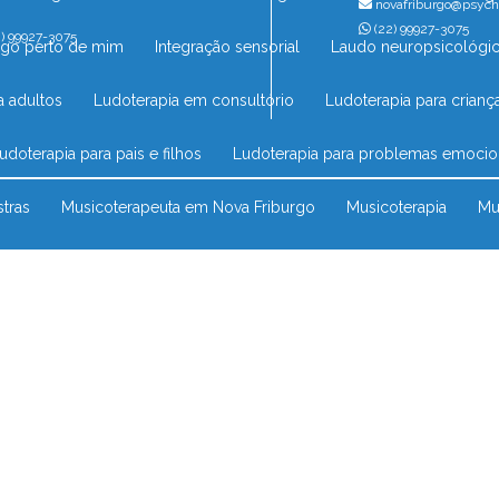
novafriburgo@psych
(22) 99927-3075
) 99927-3075
ogo perto de mim
Integração sensorial
Laudo neuropsicológico
a adultos
Ludoterapia em consultório
Ludoterapia para crianç
Ludoterapia para pais e filhos
Ludoterapia para problemas emocio
stras
Musicoterapeuta em Nova Friburgo
Musicoterapia
M
para criança perto de mim
Musicoterapia para crianças
Musicot
terapia infantil em Nova Friburgo
Musicoterapia no Rio das Ostras
ra síndrome de down
Musicoterapia tea
Neuropsicóloga infantil
ropsicologia avaliação
Neuropsicólogo
Neuropsicólogo consu
o em Nova Friburgo
Neuropsicólogo pediatra
Neuropsicólog