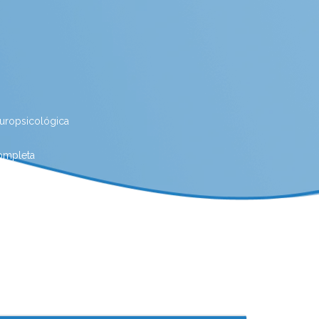
europsicológica
completa
ica para estudantes
as Ostras
Avaliação neuropsicológica online
Clínica para avaliação neuropsicológica
go
Clinica de nutrição