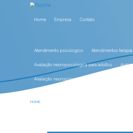
Home
Empresa
Contato
Atendimento psicológico
Atendimentos terapia
Avaliação neuropsicológica para adultos
Avali
Avaliação neuropsicológica para crianças
Aval
Avaliação neuropsicológica para idosos
Avalia
HOME
Avaliação neuropsicológica para tdah
Avaliaçã
Clínica de fonoaudiologia
Clínica de fonoaudio