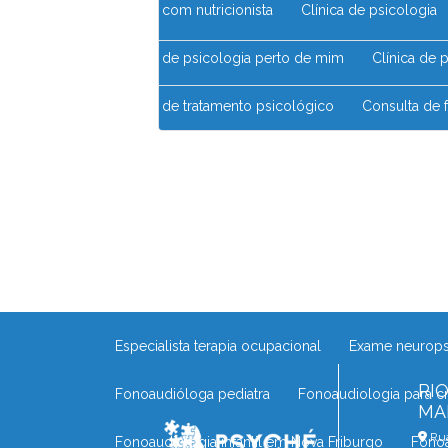
Clínica com nutricionista
Clínica de psicologia
Clínica de psicologia perto de mim
Clínica de
Clínica de tratamento psicológico
Consulta de
Consulta com nutricionista
Consulta com psic
Consultório de psicólogo
Consultório de psic
Consultório psicopedagogia no Rio das Ostras
Desenvolvimento infantil psicomotricidade
De
Especialista terapia ocupacional
Exame neurop
RI
Fonoaudióloga pediatra
Fonoaudiologia para c
MA
Rua
Fonoaudiologia infantil em Nova Friburgo
Fono