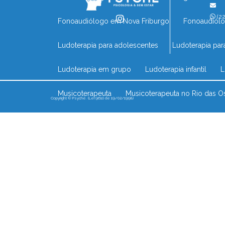
(22
Fonoaudiólogo em Nova Friburgo
Fonoaudiól
Ludoterapia para adolescentes
Ludoterapia par
Ludoterapia em grupo
Ludoterapia infantil
Musicoterapeuta
Musicoterapeuta no Rio das O
Copyright © Psyché. (Lei 9610 de 19/02/1998)
Musicoterapia comportamental
Musicoterapia 
Musicoterapia infantil no Rio das Ostras
Musico
Musicoterapia perto de mim
Musicoterapia pa
Neuropsicóloga infantil em Nova Friburgo
Neu
Neuropsicólogo mais próximo
Neuropsicólog