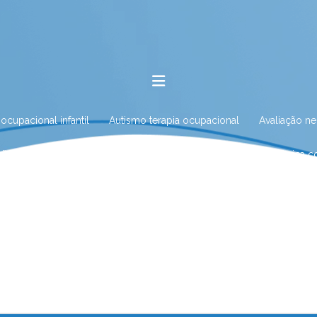
 ocupacional infantil
Autismo terapia ocupacional
Avaliação n
ação neuropsicológica para autismo
Avaliação neuropsicológica 
iação neuropsicológica com especialista
Avaliação neuropsicológ
ção neuropsicológica infantil
Avaliação neuropsicológica no Rio d
o neuropsicológica e tratamento
Avaliação psicológica online
logia no Rio das Ostras
Clínica de fonoaudiologia em Nova Fribur