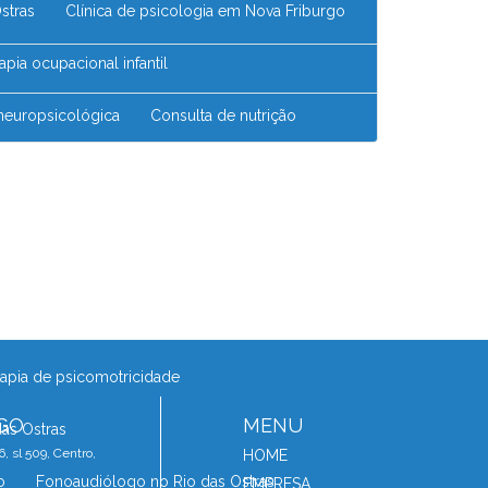
Ostras
Clínica de psicologia em Nova Friburgo
erapia ocupacional infantil
 neuropsicológica
Consulta de nutrição
Consultório de psicologia
rgo
Consultório de psicopedagoga
erapia ocupacional
antil no Rio das Ostras
erapia de psicomotricidade
GO
MENU
das Ostras
, sl 509, Centro,
HOME
o
Fonoaudiólogo no Rio das Ostras
EMPRESA