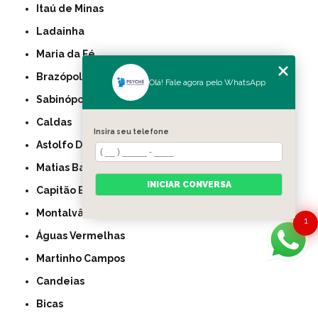
Itaú de Minas
Ladainha
Maria da Fé
Brazópolis
Olá! Fale agora pelo WhatsApp
Sabinópolis
Caldas
Insira seu telefone
Astolfo Dutra
Matias Barbosa
INICIAR CONVERSA
Capitão Enéas
Montalvânia
1
Águas Vermelhas
Martinho Campos
Candeias
Bicas