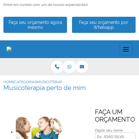
Entre em contato com um de nossos especialistas!
Faça seu orçamento agora
Faça seu orçamento por
mesmo
Whatsapp
HOME
CATEGORIAS
MUSICOTERAPIA PERTO DE MIM
Musicoterapia perto de mim
FAÇA UM
ORÇAMENTO
Digite seu nome