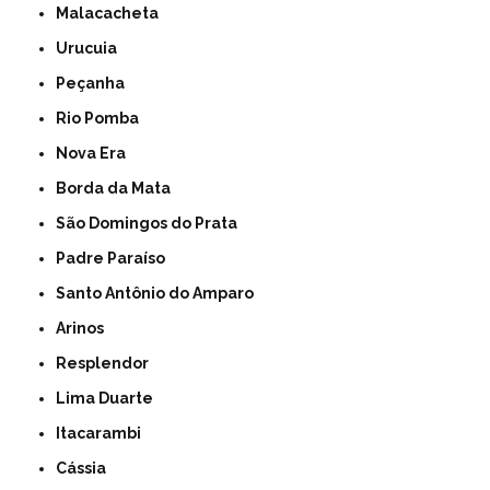
Malacacheta
Urucuia
Peçanha
Rio Pomba
Nova Era
Borda da Mata
São Domingos do Prata
Padre Paraíso
Santo Antônio do Amparo
Arinos
Resplendor
Lima Duarte
Itacarambi
Cássia