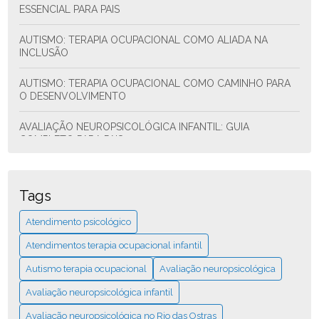
ESSENCIAL PARA PAIS
AUTISMO: TERAPIA OCUPACIONAL COMO ALIADA NA
INCLUSÃO
AUTISMO: TERAPIA OCUPACIONAL COMO CAMINHO PARA
O DESENVOLVIMENTO
AVALIAÇÃO NEUROPSICOLÓGICA INFANTIL: GUIA
COMPLETO PARA PAIS
AVALIAÇÃO NEUROPSICOLÓGICA INFANTIL: O QUE VOCÊ
PRECISA SABER
Tags
AVALIAÇÃO NEUROPSICOLÓGICA NO RIO DAS OSTRAS: O
Atendimento psicológico
QUE SABER ANTES
Atendimentos terapia ocupacional infantil
AVALIAÇÃO NEUROPSICOLÓGICA PARA ESTUDANTES: O
Autismo terapia ocupacional
Avaliação neuropsicológica
GUIA ESSENCIAL
Avaliação neuropsicológica infantil
AVALIAÇÃO NEUROPSICOLÓGICA PARA IDOSOS: GUIA
COMPLETO E PRÁTICO
Avaliação neuropsicológica no Rio das Ostras