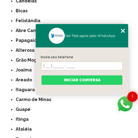
Candeias
Bicas
Felixlândia
Abre Campo
Olá! Fale agora pelo WhatsApp
Papagaios
Alterosa
Insira seu telefone
Grão Mogol
Joaíma
Areado
INICIAR CONVERSA
Itaguara
1
Carmo de Minas
Guapé
Itinga
Ataléia