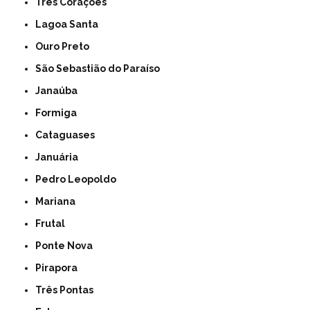
Três Corações
Lagoa Santa
Ouro Preto
São Sebastião do Paraíso
Janaúba
Formiga
Cataguases
Januária
Pedro Leopoldo
Mariana
Frutal
Ponte Nova
Pirapora
Três Pontas