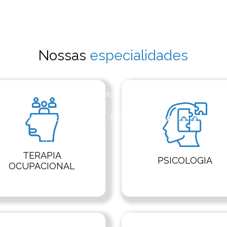
pacional para reabilitação
Terapia online
Terapia online para ad
rianças
Terapia online para depressão
Terapia online para estr
Nossas
especialidades
logo
Terapia psicomotricidade
Terapia de relacionamento
Testagem neuropsicológica em Nova Friburgo
Teste neuropsicol
te neuropsicológico para tdah
Tratamento aba para autismo
T
sicanalista no Rio das Ostras
TERAPIA
PSICOLOGIA
OCUPACIONAL