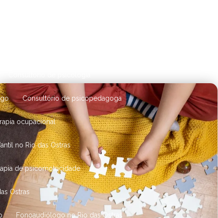
Ostras
Clínica de psicologia em Nova Friburgo
erapia ocupacional infantil
 neuropsicológica
Consulta de nutrição
Consultório de psicologia
rgo
Consultório de psicopedagoga
erapia ocupacional
antil no Rio das Ostras
erapia de psicomotricidade
das Ostras
o
Fonoaudiólogo no Rio das Ostras