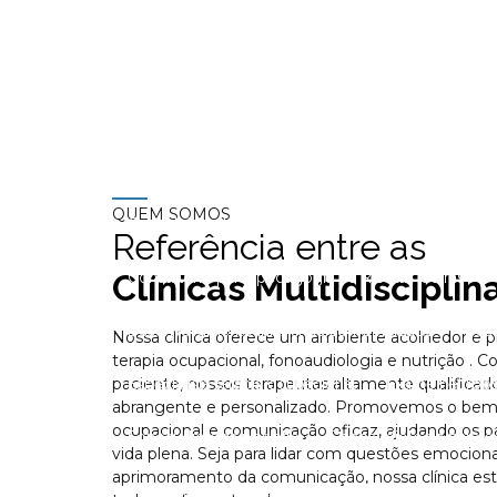
Clínica com nutricionista
Clínica de psicologia
Clínica de psicologia perto de mim
Clínica de
Clínica de tratamento psicológico
Consulta de
Consulta com nutricionista
Consulta com psic
QUEM SOMOS
Consultório de psicólogo
Consultório de psic
Referência entre as
Clínicas Multidisciplin
Consultório psicopedagogia no Rio das Ostras
Desenvolvimento infantil psicomotricidade
De
Nossa clínica oferece um ambiente acolhedor e pro
terapia ocupacional, fonoaudiologia e nutrição .
paciente, nossos terapeutas altamente qualifica
Especialista terapia ocupacional
Exame neurop
abrangente e personalizado. Promovemos o bem
ocupacional e comunicação eficaz, ajudando os pa
Fonoaudióloga pediatra
Fonoaudiologia para c
vida plena. Seja para lidar com questões emociona
aprimoramento da comunicação, nossa clínica es
Fonoaudiologia infantil em Nova Friburgo
Fono