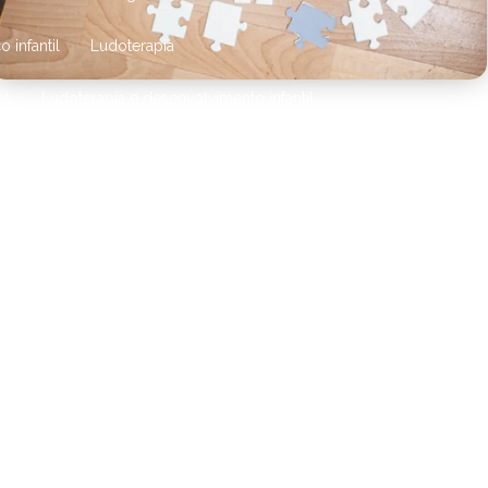
 infantil
Ludoterapia
as
Ludoterapia e desenvolvimento infantil
nais
Método aba para autismo
usicoterapia aba
Musicoterapia para autismo
erapia infantil
Musicoterapia em Nova Friburgo
Neuropsicóloga infantil no Rio das Ostras
lta
Neuropsicólogo consulta valor
o perto de mim