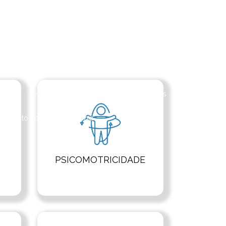
ultos
Terapia online para ansiedade
esse
Terapia online para fobias
Terapia virtual
ógico
Teste neuropsicológico no Rio das Ostras
ratamento com musicoterapia
PSICOMOTRICIDADE