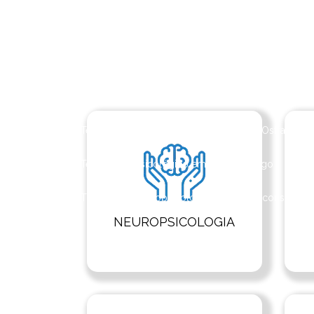
Terapia ocupacional perto de mim
Terapia ocu
Terapia online para casais
Terapia online para c
Terapia online infantil
Terapia online com psicó
Testagem neuropsicológica no Rio das Ostras
Teste neuropsicológico em Nova Friburgo
Tes
Tratamento neuropsicológico
Valor consulta p
NEUROPSICOLOGIA