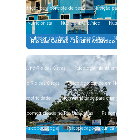
imentar
Nutrição para controle de peso
Nutrição para emagrec
 pediatrica
Nutricionista
Nutricionista clínico
Nutricionista 
ista infantil
Nutricionista infantil no Rio das Ostras
Nutricionist
Rio das Ostras - Jardim Atlântico
m Nova Friburgo
Psicanalista infantil no Rio das Ostras
Psicanali
icologia infantil no Rio das Ostras
Psicologia infantil em Nova Frib
logo clínico no Rio das Ostras
Psicólogo clínico em Nova Friburg
ança
Psicomotricidade
Psicomotricidade para criança
Psic
nfantil
Psicomotricidade no Rio das Ostras
Psicomotricidade
as Ostras
Psicopedagogia
Psicopedagogia clínica no Rio das 