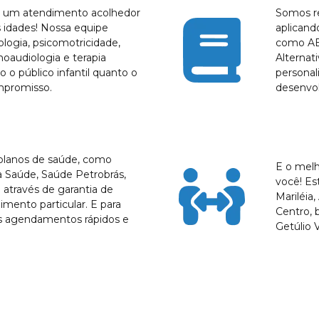
s um atendimento acolhedor
Somos re
s idades! Nossa equipe
aplicand
ologia, psicomotricidade,
como AB
noaudiologia e terapia
Alterna
 o público infantil quanto o
personal
mpromisso.
desenvol
 planos de saúde, como
E o mel
 Saúde, Saúde Petrobrás,
você! Es
através de garantia de
Mariléia
mento particular. E para
Centro, 
amos agendamentos rápidos e
Getúlio 