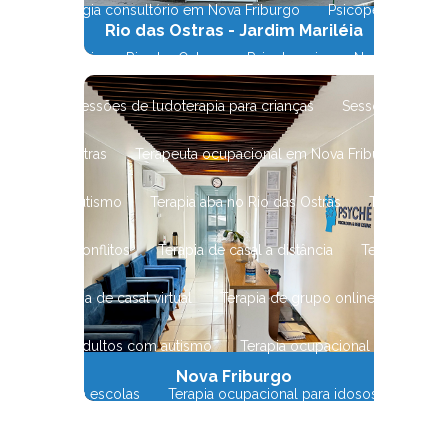
Psicopedagogia consultório em Nova Friburgo
Psicopedagogia n
Rio das Ostras - Jardim Mariléia
Psicoterapia no Rio das Ostras
Psicoterapia em Nova Friburgo
terapia
Sessões de ludoterapia para crianças
Sessões de tera
no Rio das Ostras
Terapeuta ocupacional em Nova Friburgo
T
pia aba para autismo
Terapia aba no Rio das Ostras
Terapia ab
e casal para conflitos
Terapia de casal a distância
Terapia de c
ial
Terapia de casal virtual
Terapia de grupo online
Terapi
acional para adultos com autismo
Terapia ocupacional para autis
Nova Friburgo
cupacional em escolas
Terapia ocupacional para idosos
Terap
Terapia ocupacional no Rio das Ostras
Terapia ocupacional em No