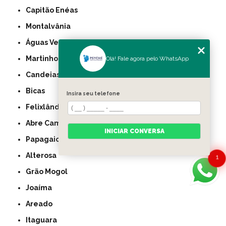
Capitão Enéas
Montalvânia
Águas Vermelhas
Martinho Campos
Olá! Fale agora pelo WhatsApp
Candeias
Bicas
Insira seu telefone
Felixlândia
Abre Campo
INICIAR CONVERSA
Papagaios
Alterosa
1
Grão Mogol
Joaíma
Areado
Itaguara