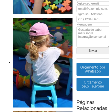
Digite seu email
Digite seu telefone
Mensagem
Orçamento por
Whatsapp
Orçamento
pelo Telefone
Páginas
Relacionadas