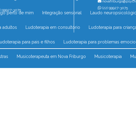
novafriburgo@psych
(22) 99927-3075
) 99927-3075
ogo perto de mim
Integração sensorial
Laudo neuropsicológico
a adultos
Ludoterapia em consultório
Ludoterapia para crianç
Ludoterapia para pais e filhos
Ludoterapia para problemas emocio
stras
Musicoterapeuta em Nova Friburgo
Musicoterapia
M
para criança perto de mim
Musicoterapia para crianças
Musicot
terapia infantil em Nova Friburgo
Musicoterapia no Rio das Ostras
ra síndrome de down
Musicoterapia tea
Neuropsicóloga infantil
ropsicologia avaliação
Neuropsicólogo
Neuropsicólogo consu
o em Nova Friburgo
Neuropsicólogo pediatra
Neuropsicólog