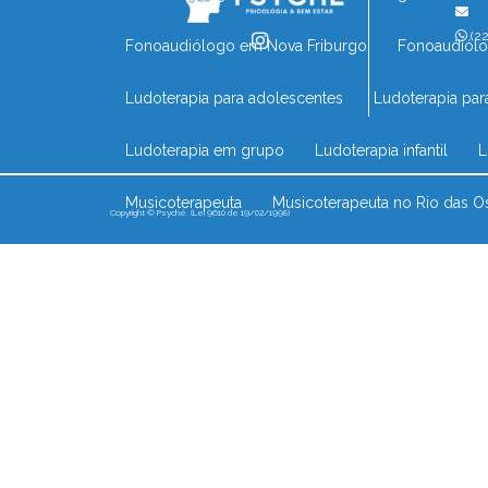
(22
Fonoaudiólogo em Nova Friburgo
Fonoaudiól
Ludoterapia para adolescentes
Ludoterapia par
Ludoterapia em grupo
Ludoterapia infantil
Musicoterapeuta
Musicoterapeuta no Rio das O
Copyright © Psyché. (Lei 9610 de 19/02/1998)
Musicoterapia comportamental
Musicoterapia 
Musicoterapia infantil no Rio das Ostras
Musico
Musicoterapia perto de mim
Musicoterapia pa
Neuropsicóloga infantil em Nova Friburgo
Neu
Neuropsicólogo mais próximo
Neuropsicólog