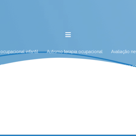
 ocupacional infantil
Autismo terapia ocupacional
Avaliação n
ação neuropsicológica para autismo
Avaliação neuropsicológica 
iação neuropsicológica com especialista
Avaliação neuropsicológ
ção neuropsicológica infantil
Avaliação neuropsicológica no Rio d
o neuropsicológica e tratamento
Avaliação psicológica online
logia no Rio das Ostras
Clínica de fonoaudiologia em Nova Fribur