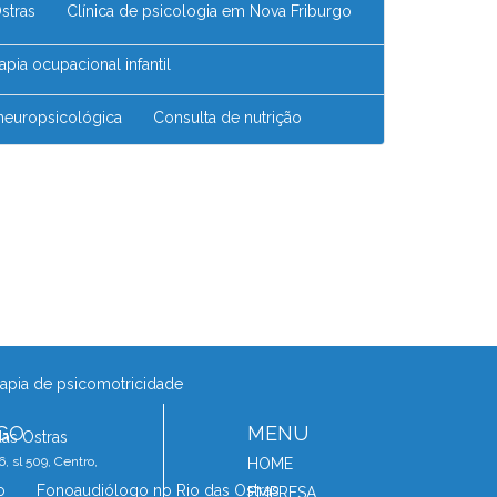
Ostras
Clínica de psicologia em Nova Friburgo
erapia ocupacional infantil
 neuropsicológica
Consulta de nutrição
Consultório de psicologia
rgo
Consultório de psicopedagoga
erapia ocupacional
antil no Rio das Ostras
erapia de psicomotricidade
GO
MENU
das Ostras
, sl 509, Centro,
HOME
o
Fonoaudiólogo no Rio das Ostras
EMPRESA