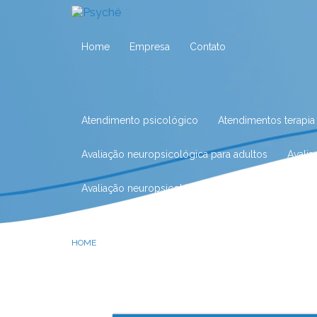
Home
Empresa
Contato
Atendimento psicológico
Atendimentos terapia
Avaliação neuropsicológica para adultos
Avali
Avaliação neuropsicológica para crianças
Aval
Avaliação neuropsicológica para idosos
Avalia
HOME
Avaliação neuropsicológica para tdah
Avaliaçã
Clínica de fonoaudiologia
Clínica de fonoaudio