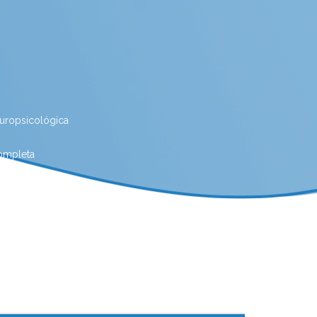
europsicológica
completa
ica para estudantes
as Ostras
Avaliação neuropsicológica online
Clínica para avaliação neuropsicológica
go
Clinica de nutrição