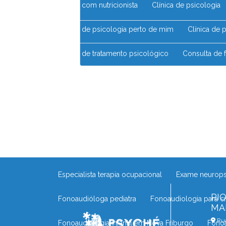
Clínica com nutricionista
Clínica de psicologia
Clínica de psicologia perto de mim
Clínica de
Clínica de tratamento psicológico
Consulta de
Consulta com nutricionista
Consulta com psic
Consultório de psicólogo
Consultório de psic
Consultório psicopedagogia no Rio das Ostras
Desenvolvimento infantil psicomotricidade
De
Especialista terapia ocupacional
Exame neurop
RI
Fonoaudióloga pediatra
Fonoaudiologia para c
MA
Rua
Fonoaudiologia infantil em Nova Friburgo
Fono