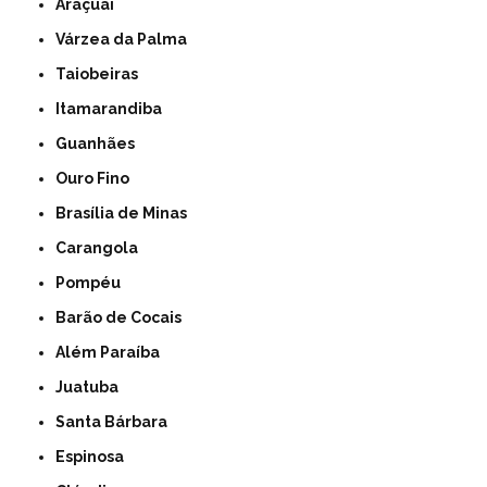
Araçuaí
Várzea da Palma
Taiobeiras
Itamarandiba
Guanhães
Ouro Fino
Brasília de Minas
Carangola
Pompéu
Barão de Cocais
Além Paraíba
Juatuba
Santa Bárbara
Espinosa