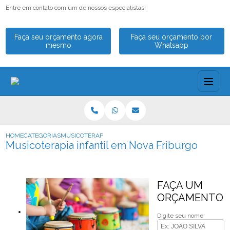
Entre em contato com um de nossos especialistas!
Faça seu orçamento agora
Faça seu orçamento por
mesmo
Whatsapp
HOME
CATEGORIAS
MUSICOTERAPIA INFANTIL EM NOVA FRIBURGO
Musicoterapia infantil em Nova Friburgo
FAÇA UM
ORÇAMENTO
Digite seu nome