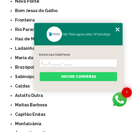
Nova Ponte
Bom Jesus do Galho
Fronteira
Rio Paranaíba
Olá! Fale agora pelo WhatsApp
Itaú de Minas
Ladainha
Insira seu telefone
Maria da Fé
Brazópolis
Sabinópolis
INICIAR CONVERSA
Caldas
1
Astolfo Dutra
Matias Barbosa
Capitão Enéas
Montalvânia