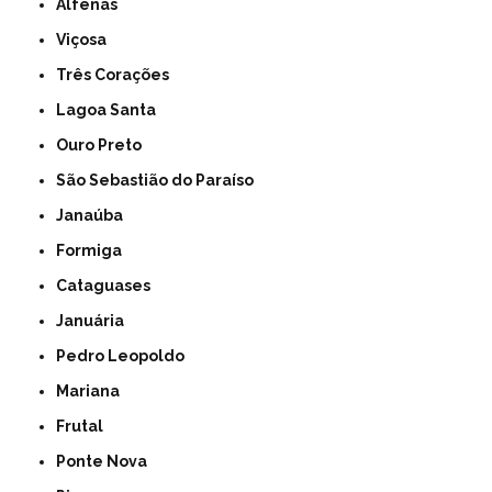
Alfenas
Viçosa
Três Corações
Lagoa Santa
Ouro Preto
São Sebastião do Paraíso
Janaúba
Formiga
Cataguases
Januária
Pedro Leopoldo
Mariana
Frutal
Ponte Nova