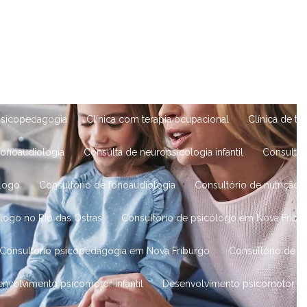
o neuropsicológica e tratamento
Avaliação psicológica online
logia no Rio das Ostras
Clínica de fonoaudiologia em Nova Fribur
Clínica de psicologia infantil
Clínica de psicologia no Rio das 
 psicopedagogia
Clínica com terapia ocupacional
Clínica de t
 fonoaudiologia
Consulta de neuropsicologia infantil
Consulta
ólogo
Consultório de fonoaudiologia
Consultório de nutrição
ólogo no Rio das Ostras
Consultório de psicólogo em Nova Fribu
Consultório psicopedagogia em Nova Friburgo
Consultório de t
senvolvimento psicomotor infantil
Desenvolvimento psicomotor inf