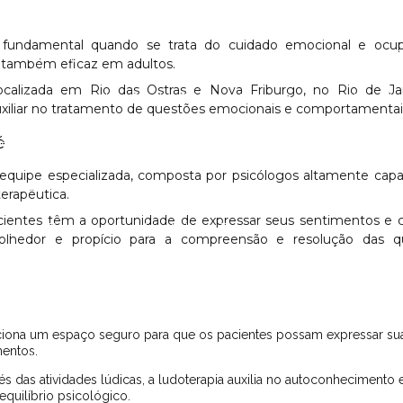
acional para adultos com autismo
Terapia ocupacional para autis
undamental quando se trata do cuidado emocional e ocupa
cupacional em escolas
Terapia ocupacional para idosos
Terap
s também eficaz em adultos.
localizada em Rio das Ostras e Nova Friburgo, no Rio de Jan
Terapia ocupacional no Rio das Ostras
Terapia ocupacional em No
auxiliar no tratamento de questões emocionais e comportamentai
é
pacional para reabilitação
Terapia online
Terapia online para ad
uipe especializada, composta por psicólogos altamente capa
rianças
Terapia online para depressão
Terapia online para estr
terapêutica.
acientes têm a oportunidade de expressar seus sentimentos e c
logo
Terapia psicomotricidade
Terapia de relacionamento
olhedor e propício para a compreensão e resolução das q
Testagem neuropsicológica em Nova Friburgo
Teste neuropsicol
te neuropsicológico para tdah
Tratamento aba para autismo
T
entos.
sicanalista no Rio das Ostras
equilíbrio psicológico.