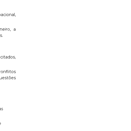
mo
Terapia ocupacional para crianças
cional,
ia ocupacional infantil no Rio das Ostras
eiro, a
va Friburgo
Terapia ocupacional online
s.
ultos
Terapia online para ansiedade
citados,
esse
Terapia online para fobias
onflitos
Terapia virtual
uestões
ógico
Teste neuropsicológico no Rio das Ostras
ratamento com musicoterapia