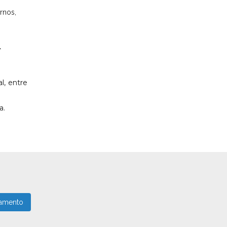
&
l, entre
a.
amento