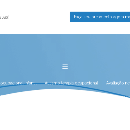
stas!
Faça seu orçamento agora 
 ocupacional infantil
Autismo terapia ocupacional
Avaliação n
ação neuropsicológica para autismo
Avaliação neuropsicológica 
iação neuropsicológica com especialista
Avaliação neuropsicológ
ção neuropsicológica infantil
Avaliação neuropsicológica no Rio d