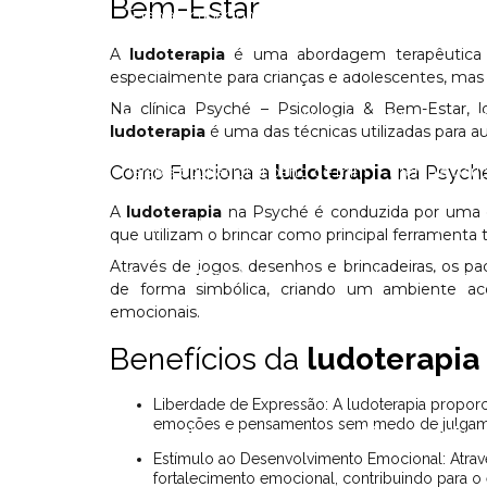
Bem-Estar
Terapia ocupacional para adultos
Terapia ocup
A
ludoterapia
é uma abordagem terapêutica f
Terapia ocupacional para deficientes
Terapia o
especialmente para crianças e adolescentes, ma
Na clínica Psyché – Psicologia & Bem-Estar, 
Terapia ocupacional infantil em Nova Friburgo
ludoterapia
é uma das técnicas utilizadas para 
Como Funciona a
ludoterapia
na Psych
Terapia ocupacional perto de mim
Terapia ocu
A
ludoterapia
na Psyché é conduzida por uma eq
Terapia online para casais
Terapia online para c
que utilizam o brincar como principal ferramenta 
Através de jogos, desenhos e brincadeiras, os p
Terapia online infantil
Terapia online com psicó
de forma simbólica, criando um ambiente ac
emocionais.
Testagem neuropsicológica no Rio das Ostras
Benefícios da
ludoterapia
Teste neuropsicológico em Nova Friburgo
Tes
Liberdade de Expressão: A ludoterapia proporciona um espaço seguro para que os pacientes possam expressar suas
emoções e pensamentos sem medo de julgam
Tratamento neuropsicológico
Valor consulta p
Estímulo ao Desenvolvimento Emocional: Através das atividades lúdicas, a ludoterapia auxilia no autoconhecimento e
fortalecimento emocional, contribuindo para o 