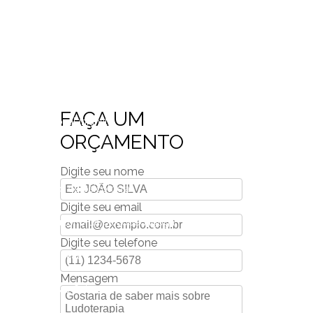
Clínica para avaliação neuropsicológica
go
Clinica de nutrição
Ostras
Clínica de psicologia em Nova Friburgo
FAÇA UM
erapia ocupacional infantil
ORÇAMENTO
 neuropsicológica
Consulta de nutrição
Digite seu nome
Consultório de psicologia
Digite seu email
rgo
Consultório de psicopedagoga
Digite seu telefone
erapia ocupacional
Mensagem
antil no Rio das Ostras