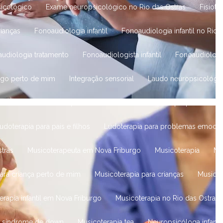
sicológico
Exame neuropsicológico no Rio das Ostras
Fisiot
rianças
Fonoaudiologia infantil
Fonoaudiologia infantil no Rio 
audiologia tratamento
Fonoaudiologista infantil
Fonoaudiólog
ogo perto de mim
Integração sensorial
Laudo neuropsicológico
a adultos
Ludoterapia em consultório
Ludoterapia para crianç
Ludoterapia para pais e filhos
Ludoterapia para problemas emocio
stras
Musicoterapeuta em Nova Friburgo
Musicoterapia
M
para criança perto de mim
Musicoterapia para crianças
Musicot
terapia infantil em Nova Friburgo
Musicoterapia no Rio das Ostras
ra síndrome de down
Musicoterapia tea
Neuropsicóloga infantil