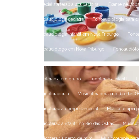
Especialista terapia ocupacional
Exame neurop
Fonoaudióloga pediatra
Fonoaudiologia para c
Fonoaudiologia infantil em Nova Friburgo
Fono
Fonoaudiólogo em Nova Friburgo
Fonoaudiól
Ludoterapia para adolescentes
Ludoterapia par
Ludoterapia em grupo
Ludoterapia infantil
Musicoterapeuta
Musicoterapeuta no Rio das O
Musicoterapia comportamental
Musicoterapia 
Musicoterapia infantil no Rio das Ostras
Musico
Musicoterapia perto de mim
Musicoterapia pa