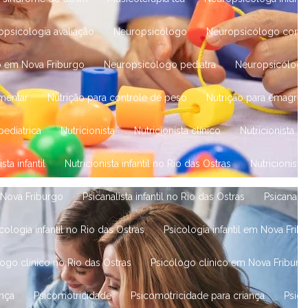
ropsicologia avaliação
Neuropsicólogo
Neuropsicólogo consu
o em Nova Friburgo
Neuropsicólogo pediatra
Neuropsicólog
imentar
Nutrição para controle de peso
Nutrição para emagrec
 pediatrica
Nutricionista
Nutricionista clínico
Nutricionista 
ista infantil
Nutricionista infantil no Rio das Ostras
Nutricionist
m Nova Friburgo
Psicanalista infantil no Rio das Ostras
Psicanali
icologia infantil no Rio das Ostras
Psicologia infantil em Nova Frib
logo clínico no Rio das Ostras
Psicólogo clínico em Nova Friburg
ança
Psicomotricidade
Psicomotricidade para criança
Psic