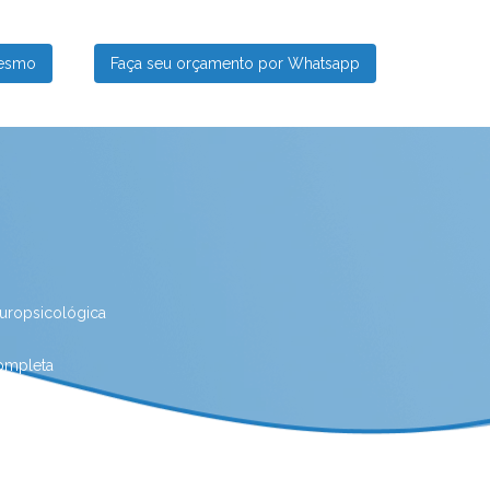
mesmo
Faça seu orçamento por Whatsapp
europsicológica
completa
ica para estudantes
as Ostras
Avaliação neuropsicológica online