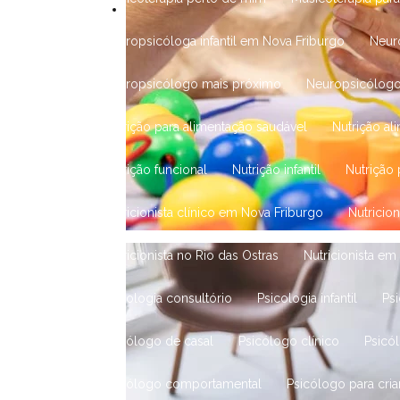
Neuropsicóloga infantil em Nova Friburgo
Neu
Neuropsicólogo mais próximo
Neuropsicólog
Nutrição para alimentação saudável
Nutrição al
Nutrição funcional
Nutrição infantil
Nutrição
Nutricionista clínico em Nova Friburgo
Nutricion
Nutricionista no Rio das Ostras
Nutricionista e
Psicologia consultório
Psicologia infantil
Ps
Psicólogo de casal
Psicólogo clínico
Psicó
Psicólogo comportamental
Psicólogo para cri