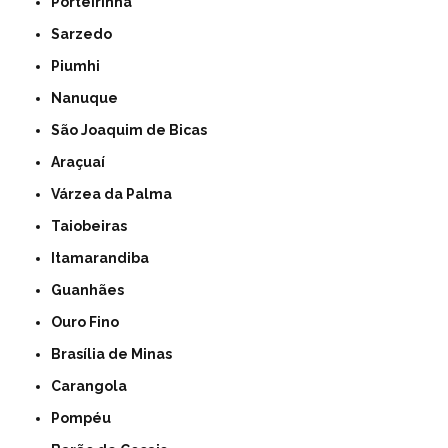
Porteirinha
Sarzedo
Piumhi
Nanuque
São Joaquim de Bicas
Araçuaí
Várzea da Palma
Taiobeiras
Itamarandiba
Guanhães
Ouro Fino
Brasília de Minas
Carangola
Pompéu