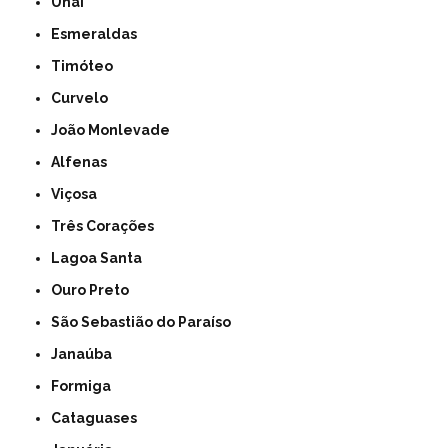
Unaí
Esmeraldas
Timóteo
Curvelo
João Monlevade
Alfenas
Viçosa
Três Corações
Lagoa Santa
Ouro Preto
São Sebastião do Paraíso
Janaúba
Formiga
Cataguases