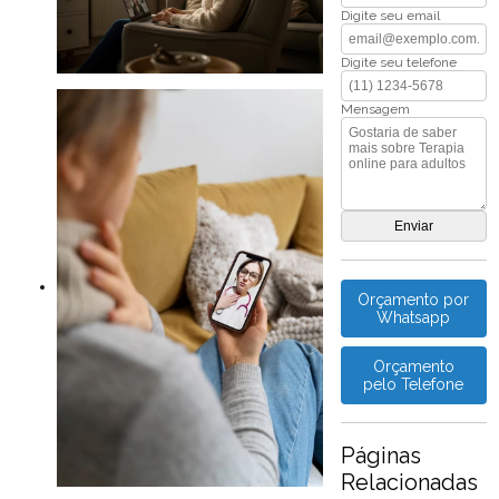
Digite seu email
Digite seu telefone
Mensagem
Orçamento por
Whatsapp
Orçamento
pelo Telefone
Páginas
Relacionadas