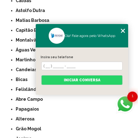
Caldas
Astolfo Dutra
Matias Barbosa
Capitão Enéas
Olá! Fale agora pelo WhatsApp
Montalvânia
Águas Vermelhas
Insira seu telefone
Martinho Campos
Candeias
Bicas
INICIAR CONVERSA
Felixlândia
1
Abre Campo
Papagaios
Alterosa
Grão Mogol