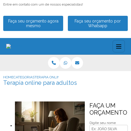
Entre em contato com um de nossos especialistas!
Faça seu orçamento agora
Faça seu orçamento por
mesmo
Whatsapp
HOME
CATEGORIAS
TERAPIA ONLINE PARA ADULTOS
Terapia online para adultos
FAÇA UM
ORÇAMENTO
Digite seu nome