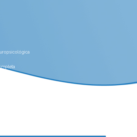
europsicológica
completa
ica para estudantes
as Ostras
Avaliação neuropsicológica online
Clínica para avaliação neuropsicológica
go
Clinica de nutrição