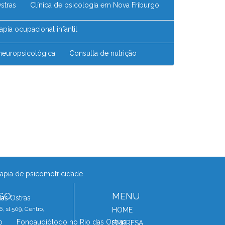
Ostras
Clínica de psicologia em Nova Friburgo
erapia ocupacional infantil
 neuropsicológica
Consulta de nutrição
Consultório de psicologia
rgo
Consultório de psicopedagoga
erapia ocupacional
antil no Rio das Ostras
erapia de psicomotricidade
GO
MENU
das Ostras
, sl 509, Centro,
HOME
o
Fonoaudiólogo no Rio das Ostras
EMPRESA