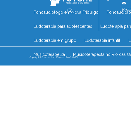
(22
Fonoaudiólogo em Nova Friburgo
Fonoaudiól
Ludoterapia para adolescentes
Ludoterapia par
Ludoterapia em grupo
Ludoterapia infantil
Musicoterapeuta
Musicoterapeuta no Rio das O
Copyright © Psyché. (Lei 9610 de 19/02/1998)
Musicoterapia comportamental
Musicoterapia 
Musicoterapia infantil no Rio das Ostras
Musico
Musicoterapia perto de mim
Musicoterapia pa
Neuropsicóloga infantil em Nova Friburgo
Neu
Neuropsicólogo mais próximo
Neuropsicólog