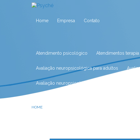
Home
Empresa
Contato
Atendimento psicológico
Atendimentos terapia
Avaliação neuropsicológica para adultos
Avali
Avaliação neuropsicológica para crianças
Aval
Avaliação neuropsicológica para idosos
Avalia
HOME
Avaliação neuropsicológica para tdah
Avaliaçã
Clínica de fonoaudiologia
Clínica de fonoaudio