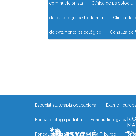
Clínica com nutricionista
Clínica de psicologia
Clínica de psicologia perto de mim
Clínica de
Clínica de tratamento psicológico
Consulta de
Consulta com nutricionista
Consulta com psic
Consultório de psicólogo
Consultório de psic
Consultório psicopedagogia no Rio das Ostras
Desenvolvimento infantil psicomotricidade
De
Especialista terapia ocupacional
Exame neurop
RI
Fonoaudióloga pediatra
Fonoaudiologia para c
MA
Rua
Fonoaudiologia infantil em Nova Friburgo
Fono