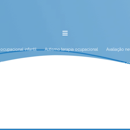
 ocupacional infantil
Autismo terapia ocupacional
Avaliação n
ação neuropsicológica para autismo
Avaliação neuropsicológica 
iação neuropsicológica com especialista
Avaliação neuropsicológ
ção neuropsicológica infantil
Avaliação neuropsicológica no Rio d
o neuropsicológica e tratamento
Avaliação psicológica online
logia no Rio das Ostras
Clínica de fonoaudiologia em Nova Fribur