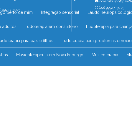
novafriburgo@psych
(22) 99927-3075
) 99927-3075
ogo perto de mim
Integração sensorial
Laudo neuropsicológico
a adultos
Ludoterapia em consultório
Ludoterapia para crianç
Ludoterapia para pais e filhos
Ludoterapia para problemas emocio
stras
Musicoterapeuta em Nova Friburgo
Musicoterapia
M
para criança perto de mim
Musicoterapia para crianças
Musicot
terapia infantil em Nova Friburgo
Musicoterapia no Rio das Ostras
ra síndrome de down
Musicoterapia tea
Neuropsicóloga infantil
ropsicologia avaliação
Neuropsicólogo
Neuropsicólogo consu
o em Nova Friburgo
Neuropsicólogo pediatra
Neuropsicólog