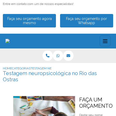
Entre em contato com um de nossos especialistas!
Faça seu orçamento agora
Faça seu orçamento por
mesmo
Whatsapp
HOME
CATEGORIAS
TESTAGEM NEUROPSICOLÓGICA NO RIO DAS OSTRAS
Testagem neuropsicológica no Rio das
Ostras
FAÇA UM
ORÇAMENTO
Digite seu nome