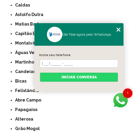
Caldas
Astolfo Dutra
Matias Barbosa
Capitão Enéas
Olá! Fale agora pelo WhatsApp
Montalvânia
Águas Vermelhas
Insira seu telefone
Martinho Campos
Candeias
INICIAR CONVERSA
Bicas
Felixlândia
1
Abre Campo
Papagaios
Alterosa
Grão Mogol