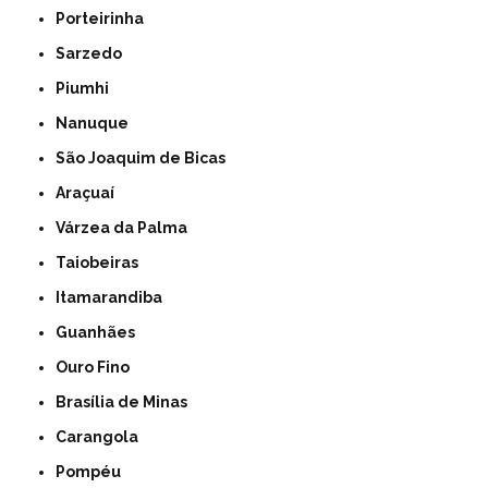
Porteirinha
Sarzedo
Piumhi
Nanuque
São Joaquim de Bicas
Araçuaí
Várzea da Palma
Taiobeiras
Itamarandiba
Guanhães
Ouro Fino
Brasília de Minas
Carangola
Pompéu