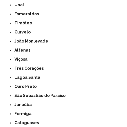
Unaí
Esmeraldas
Timóteo
Curvelo
João Monlevade
Alfenas
Viçosa
Três Corações
Lagoa Santa
Ouro Preto
São Sebastião do Paraíso
Janaúba
Formiga
Cataguases