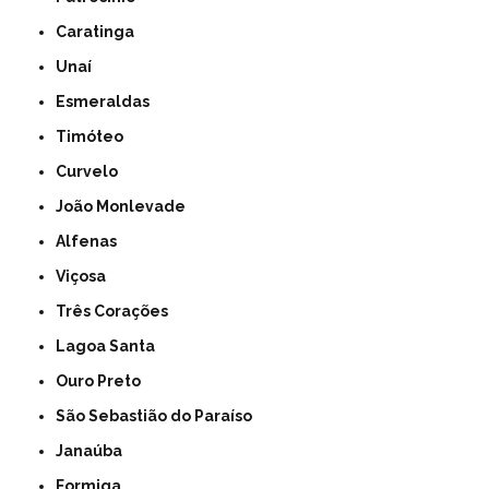
Caratinga
Unaí
Esmeraldas
Timóteo
Curvelo
João Monlevade
Alfenas
Viçosa
Três Corações
Lagoa Santa
Ouro Preto
São Sebastião do Paraíso
Janaúba
Formiga