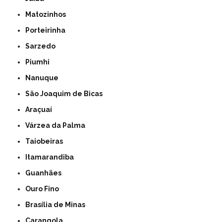
Matozinhos
Porteirinha
Sarzedo
Piumhi
Nanuque
São Joaquim de Bicas
Araçuaí
Várzea da Palma
Taiobeiras
Itamarandiba
Guanhães
Ouro Fino
Brasília de Minas
Carangola