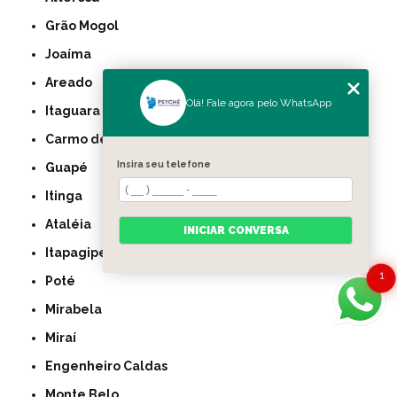
Grão Mogol
Joaíma
Areado
Olá! Fale agora pelo WhatsApp
Itaguara
Carmo de Minas
Insira seu telefone
Guapé
Itinga
Ataléia
INICIAR CONVERSA
Itapagipe
1
Poté
Mirabela
Miraí
Engenheiro Caldas
Monte Belo